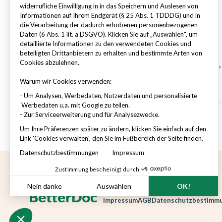
widerrufliche Einwilligung in in das Speichern und Auslesen von
Informationen auf Ihrem Endgerät (§ 25 Abs. 1 TDDDG) und in
die Verarbeitung der dadurch erhobenen personenbezogenen
Daten (6 Abs. 1 lit. a DSGVO). Klicken Sie auf „Auswählen", um
Switzerland – English
detaillierte Informationen zu den verwendeten Cookies und
beteiligten Drittanbietern zu erhalten und bestimmte Arten von
To schedule a callback in Switzerland, 
Cookies abzulehnen.
Schedule a callback
Warum wir Cookies verwenden:
- Um Analysen, Werbedaten, Nutzerdaten und personalisierte
Werbedaten u.a. mit Google zu teilen.
- Zur Serviceerweiterung und für Analysezwecke.
Um Ihre Präferenzen später zu ändern, klicken Sie einfach auf den
Link 'Cookies verwalten', den Sie im Fußbereich der Seite finden.
Datenschutzbestimmungen
Impressum
Zustimmung bescheinigt durch
Nein danke
Auswählen
OK!
Impressum
AGB
Datenschutzbestimm
Axeptio consent
Einwilligungsmanagementplattform: Passen Sie Ihre Option
Unsere Plattform ermöglicht es Ihnen, Ihre Datenschutzeinst