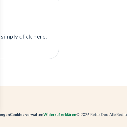
simply click here.
ungen
Cookies verwalten
Widerruf erklären
©
2026
BetterDoc. Alle Recht
en an
ellungen individuell zu gestalten und zu verwalten, um die Einh